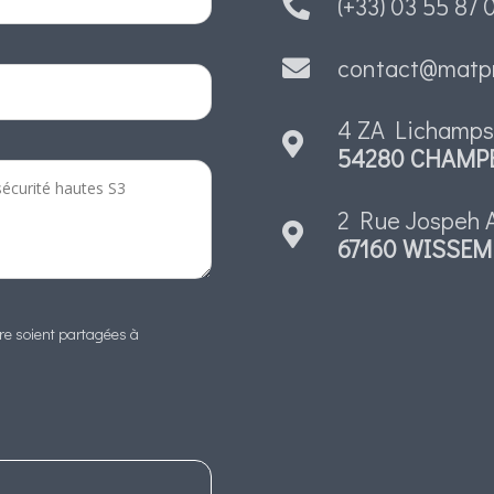
(+33) 03 55 87 
contact@matp
4 ZA Lichamp
54280 CHAMP
2 Rue Jospeh A
67160 WISSE
ire soient partagées à