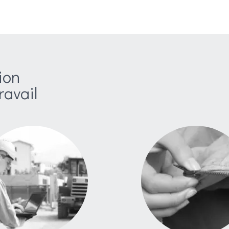
ion
ravail