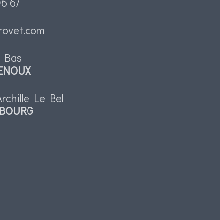
06 67
rovet.com
s Bas
ENOUX
rchille Le Bel
MBOURG