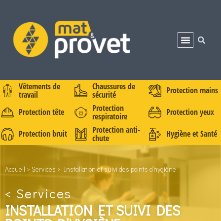
Vêtements de
Chaussures de
Protection mains
travail
sécurité
Protection
Protection tête
Protection yeux
respiratoire
Protection anti-
Protection bruit
Hygiène et Santé
chute
Accueil
>
Services
>
Installation et suivi des points d’hygiène
<
Services
INSTALLATION ET SUIVI DES