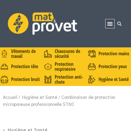
Vêtements de
Chaussures de
Protection mains
travail
sécurité
Protection
Protection tête
Protection yeux
respiratoire
Protection anti-
Protection bruit
Hygiène et Santé
chute
Accueil
/
Hygiène et Santé
/ Combinaison de protection
microporeuse professionnelle ST60
<
Hygiène et Santé