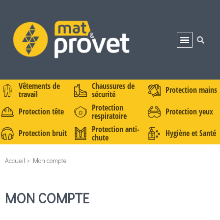
Vêtements de
Chaussures de
Protection mains
travail
sécurité
Protection
Protection tête
Protection yeux
respiratoire
Protection anti-
Protection bruit
Hygiène et Santé
chute
Accueil
>
Mon compte
MON COMPTE