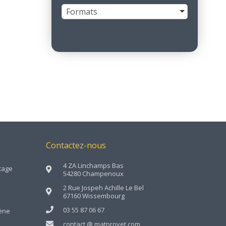
Formats
Contactez-nous
4 ZA Linchamps Bas
cage
54280 Champenoux
2 Rue Jospeh Achille Le Bel
67160 Wissembourg
03 55 87 06 67
iène
contact @ matprovet.com