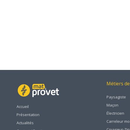
Métiers de
Paysagiste
Maçon
Accueil
Électricien
Présentation
Carreleur mo
Actualités
Couvreur-Zi