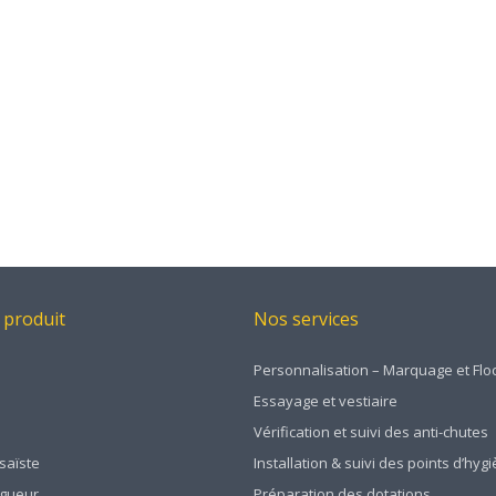
 produit
Nos services
Personnalisation – Marquage et Flo
Essayage et vestiaire
Vérification et suivi des anti-chutes
saïste
Installation & suivi des points d’hyg
ngueur
Préparation des dotations