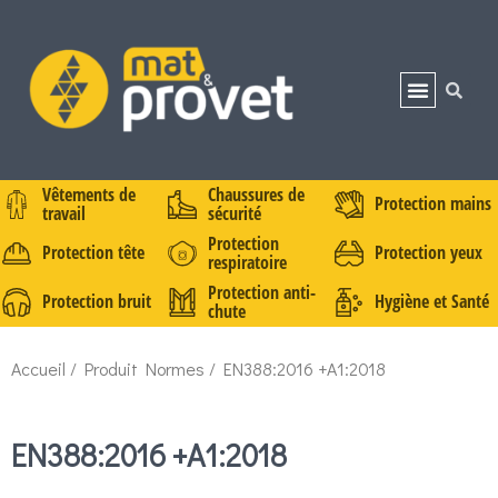
Vêtements de
Chaussures de
Protection mains
travail
sécurité
Protection
Protection tête
Protection yeux
respiratoire
Protection anti-
Protection bruit
Hygiène et Santé
chute
Accueil
/ Produit Normes / EN388:2016 +A1:2018
EN388:2016 +A1:2018