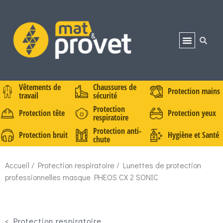
Vêtements de
Chaussures de
Protection mains
travail
sécurité
Protection
Protection tête
Protection yeux
respiratoire
Protection anti-
Protection bruit
Hygiène et Santé
chute
Accueil
/
Protection respiratoire
/ Lunettes de protection
professionnelles masque PHEOS CX 2 SONIC
<
Protection respiratoire