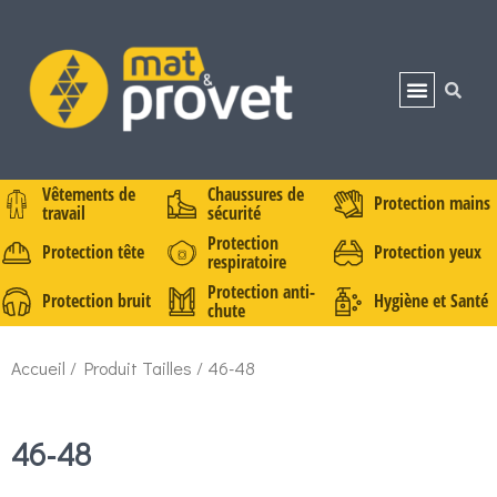
Vêtements de
Chaussures de
Protection mains
travail
sécurité
Protection
Protection tête
Protection yeux
respiratoire
Protection anti-
Protection bruit
Hygiène et Santé
chute
Accueil
/ Produit Tailles / 46-48
46-48