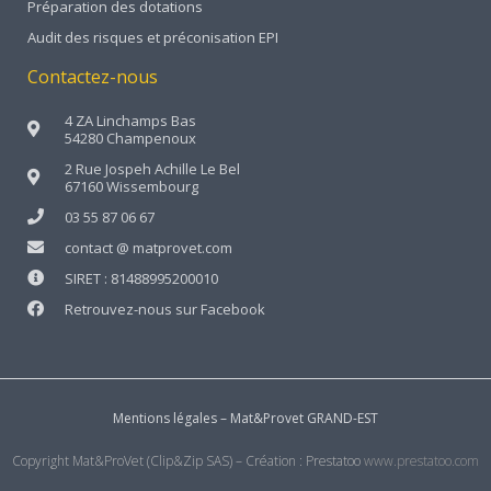
Préparation des dotations
Audit des risques et préconisation EPI
Contactez-nous
4 ZA Linchamps Bas
54280 Champenoux
2 Rue Jospeh Achille Le Bel
67160 Wissembourg
03 55 87 06 67
contact @ matprovet.com
SIRET : 81488995200010
Retrouvez-nous sur Facebook
Mentions légales – Mat&Provet GRAND-EST
Copyright Mat&ProVet (Clip&Zip SAS) – Création : Prestatoo
www.prestatoo.com