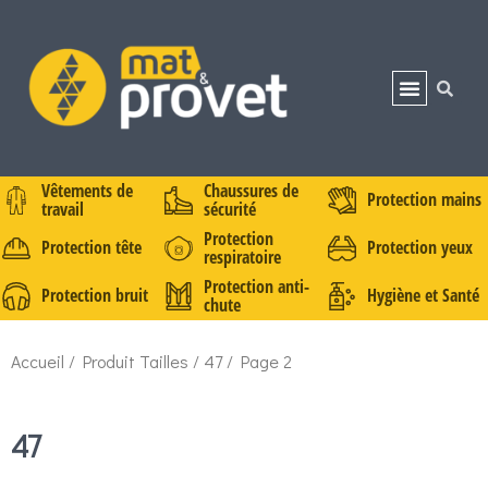
Vêtements de
Chaussures de
Protection mains
travail
sécurité
Protection
Protection tête
Protection yeux
respiratoire
Protection anti-
Protection bruit
Hygiène et Santé
chute
Accueil
/ Produit Tailles /
47
/ Page 2
47