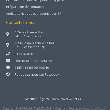
Préparation des dotations
Audit des risques et préconisation EPI
Contactez-nous
4 ZA Linchamps Bas
54280 Champenoux
2 Rue Jospeh Achille Le Bel
67160 Wissembourg
03 55 87 06 67
contact @ matprovet.com
SIRET : 81488995200010
Retrouvez-nous sur Facebook
Mentions légales – Mat&Provet GRAND-EST
Copyright Mat&ProVet (Clip&Zip SAS) – Création : Prestatoo
www.prestatoo.com