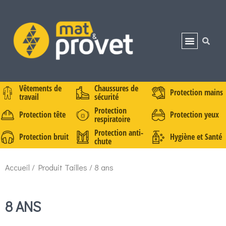
Vêtements de
Chaussures de
Protection mains
travail
sécurité
Protection
Protection tête
Protection yeux
respiratoire
Protection anti-
Protection bruit
Hygiène et Santé
chute
Accueil
/ Produit Tailles / 8 ans
8 ANS