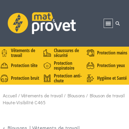
Vêtements de
Chaussures de
Protection mains
travail
sécurité
Protection
Protection tête
Protection yeux
respiratoire
Protection anti-
Protection bruit
Hygiène et Santé
chute
Accueil
/
Vêtements de travail
/
Blousons
/ Blouson de travail
Haute-Visibilité C465
<
Blousons
|
Vêtements de travail