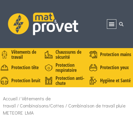
Vêtements de
Chaussures de
Protection mains
travail
sécurité
Protection
Protection tête
Protection yeux
respiratoire
Protection anti-
Protection bruit
Hygiène et Santé
chute
Accueil
/
Vêtements de
travail
/
Combinaisons/Cottes
/ Combinaison de travail pluie
METEORE LMA