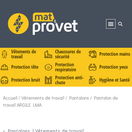
Vêtements de
Chaussures de
Protection mains
travail
sécurité
Protection
Protection tête
Protection yeux
respiratoire
Protection anti-
Protection bruit
Hygiène et Santé
chute
Accueil
/
Vêtements de travail
/
Pantalons
/ Pantalon de
travail ARGILE LMA
<
Pantalons
|
Vêtements de travail