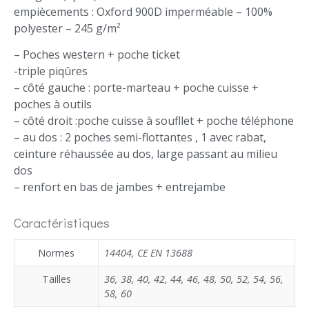
empiècements : Oxford 900D imperméable – 100%
polyester – 245 g/m²
– Poches western + poche ticket
-triple piqûres
– côté gauche : porte-marteau + poche cuisse +
poches à outils
– côté droit :poche cuisse à soufllet + poche téléphone
– au dos : 2 poches semi-flottantes , 1 avec rabat,
ceinture réhaussée au dos, large passant au milieu
dos
– renfort en bas de jambes + entrejambe
Caractéristiques
Normes
14404
,
CE EN 13688
Tailles
36
,
38
,
40
,
42
,
44
,
46
,
48
,
50
,
52
,
54
,
56
,
58
,
60