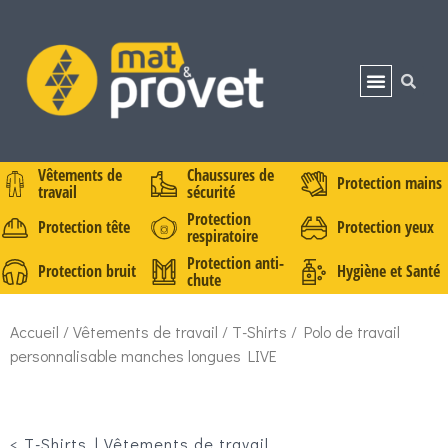
Vêtements de
Chaussures de
Protection mains
travail
sécurité
Protection
Protection tête
Protection yeux
respiratoire
Protection anti-
Protection bruit
Hygiène et Santé
chute
Accueil
/
Vêtements de travail
/
T-Shirts
/ Polo de travail
personnalisable manches longues LIVE
<
T-Shirts
|
Vêtements de travail