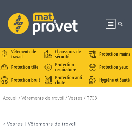
Vêtements de
Chaussures de
Protection mains
travail
sécurité
Protection
Protection tête
Protection yeux
respiratoire
Protection anti-
Protection bruit
Hygiène et Santé
chute
Accueil
/
Vêtements de travail
/
Vestes
/ T703
<
Vestes
|
Vêtements de travail